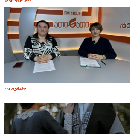
FM თერაპია