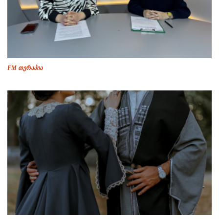
FM თერაპია