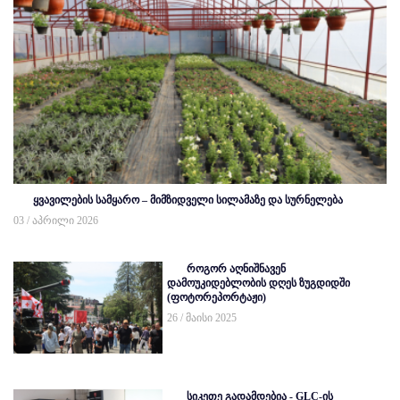
ყვავილების სამყარო – მიმზიდველი სილამაზე და სურნელება
03 / აპრილი 2026
როგორ აღნიშნავენ
დამოუკიდებლობის დღეს ზუგდიდში
(ფოტორეპორტაჟი)
26 / მაისი 2025
სიკეთე გადამდებია - GLC-ის