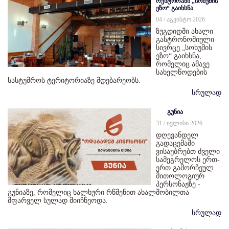
რესტორანი „სოხუმის
ეზო“ გაიხსნა
04 / აგვისტო 2026
ზუგდიდში ახალი
გასტრონომიული
სივრცე „სოხუმის
ეზო“ გაიხსნა,
რომელიც ამავე
სახელწოდების
სასტუმროს ტერიტორიაზე მდებარეობს.
სრულად
გუნია
31 / ივლისი 2026
დღევანდელ
გადაცემაში
ვისაუბრებთ ძველი
სამეგრელოს ერთ-
ერთ გამორჩეულ
მითოლოგიურ
პერსონაჟზე -
გუნიაზე, რომელიც ხალხური რწმენით ახალშობილთა
მფარველ სულად მიიჩნეოდა.
სრულად