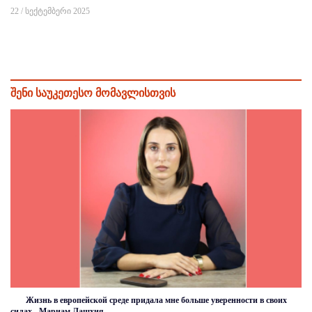
22 / სექტემბერი 2025
შენი საუკეთესო მომავლისთვის
Жизнь в европейской среде придала мне больше уверенности в своих
силах - Мариам Лашхия