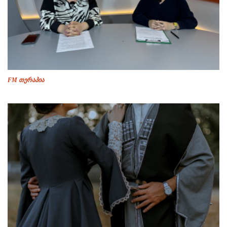
FM თერაპია