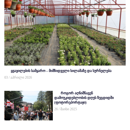
ყვავილების სამყარო – მიმზიდველი სილამაზე და სურნელება
03 / აპრილი 2026
როგორ აღნიშნავენ
დამოუკიდებლობის დღეს ზუგდიდში
(ფოტორეპორტაჟი)
26 / მაისი 2025