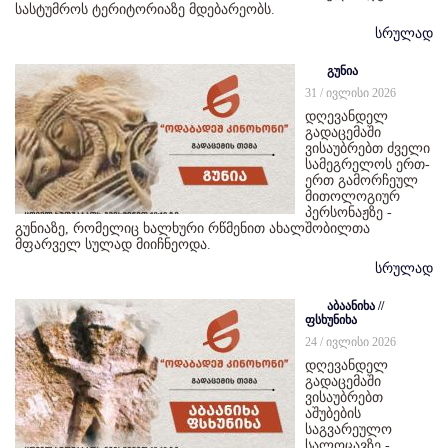
სასტუმროს ტერიტორიაზე მდებარეობს.
სრულად
გუნია
31 / ივლისი 2026
დღევანდელ
გადაცემაში
ვისაუბრებთ ძველი
სამეგრელოს ერთ-
ერთ გამორჩეულ
მითოლოგიურ
პერსონაჟზე -
გუნიაზე, რომელიც ხალხური რწმენით ახალშობილთა
მფარველ სულად მიიჩნეოდა.
სრულად
აბაანიხა //
ფსხუნიხა
24 / ივლისი 2026
დღევანდელ
გადაცემაში
ვისაუბრებთ
აშუბების
საგვარეულო
სალოცავზე -