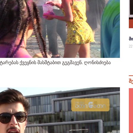
მ
22
რებას ქვეყნის მასშტაბით გეგმავენ. ღონისძიება
შ