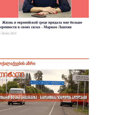
Жизнь в европейской среде придала мне больше
веренности в своих силах - Мариам Лашхия
 / მაისი 2024
ოქალაქეების აზრი