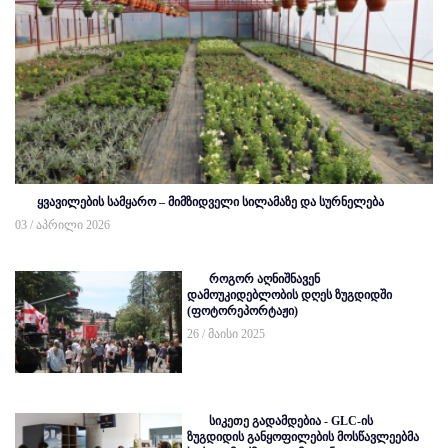
ყვავილების სამყარო – მიმზიდველი სილამაზე და სურნელება
03 / აპრილი 2026
როგორ აღნიშნავენ
დამოუკიდებლობის დღეს ზუგდიდში
(ფოტორეპორტაჟი)
26 / მაისი 2025
სიკეთე გადამდებია - GLC-ის
ზუგდიდის განყოფილების მოსწავლეებმა