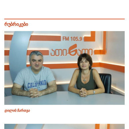
რუბრიკები
დილის ჩართვა