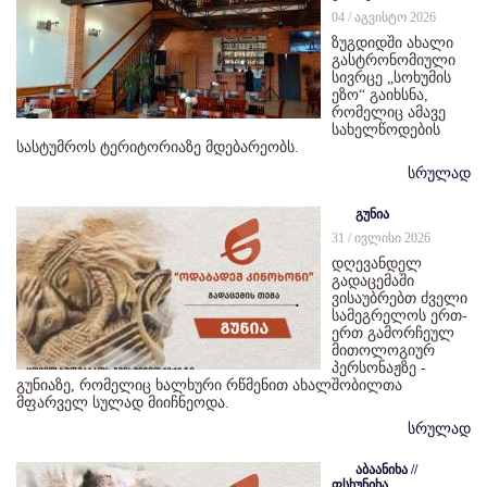
04 / აგვისტო 2026
ზუგდიდში ახალი
გასტრონომიული
სივრცე „სოხუმის
ეზო“ გაიხსნა,
რომელიც ამავე
სახელწოდების
სასტუმროს ტერიტორიაზე მდებარეობს.
სრულად
გუნია
31 / ივლისი 2026
დღევანდელ
გადაცემაში
ვისაუბრებთ ძველი
სამეგრელოს ერთ-
ერთ გამორჩეულ
მითოლოგიურ
პერსონაჟზე -
გუნიაზე, რომელიც ხალხური რწმენით ახალშობილთა
მფარველ სულად მიიჩნეოდა.
სრულად
აბაანიხა //
ფსხუნიხა