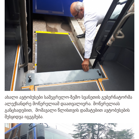
ახალი ავტობუსები სამეგრელო-ზემო სვანეთის გუბერნატორმა
ალექსანდრე მოწერელიამ დაათვალიერა. მოწერელიას
განცხადებით, მომავალი წლისთვის დამატებით ავტობუსების
შესყიდვა იგეგმება.