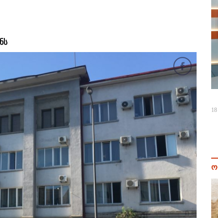
ნს
18
ო