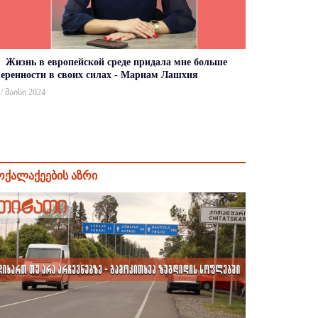
Жизнь в европейской среде придала мне больше
веренности в своих силах - Мариам Лашхия
 / მაისი 2024
ოქალაქეების აზრი