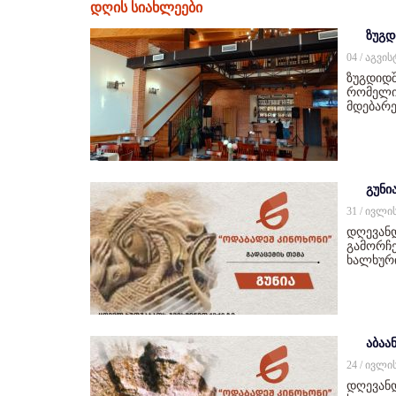
დღის სიახლეები
ზუგდ
04 / აგვი
ზუგდიდშ
რომელიც
მდებარე
გუნი
31 / ივლი
დღევან
გამორჩე
ხალხურ
აბაან
24 / ივლი
დღევანდ