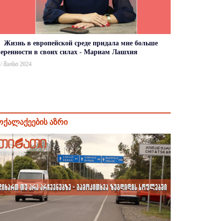
Жизнь в европейской среде придала мне больше
веренности в своих силах - Мариам Лашхия
 / მაისი 2024
ოქალაქეების აზრი