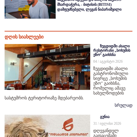
მხარდაჭერა, - ბიტისის (BITISI)
დამფუძნებელი, ლევან ნიპარიშვილი
დღის სიახლეები
ზუგდიდში ახალი
რესტორანი „სოხუმის
ეზო“ გაიხსნა
04 / აგვისტო 2026
ზუგდიდში ახალი
გასტრონომიული
სივრცე „სოხუმის
ეზო“ გაიხსნა,
რომელიც ამავე
სახელწოდების
სასტუმროს ტერიტორიაზე მდებარეობს.
სრულად
გუნია
31 / ივლისი 2026
დღევანდელ
გადაცემაში