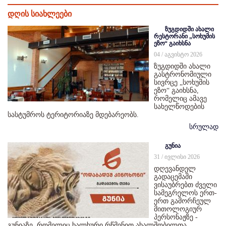
დღის სიახლეები
ზუგდიდში ახალი
რესტორანი „სოხუმის
ეზო“ გაიხსნა
04 / აგვისტო 2026
ზუგდიდში ახალი
გასტრონომიული
სივრცე „სოხუმის
ეზო“ გაიხსნა,
რომელიც ამავე
სახელწოდების
სასტუმროს ტერიტორიაზე მდებარეობს.
სრულად
გუნია
31 / ივლისი 2026
დღევანდელ
გადაცემაში
ვისაუბრებთ ძველი
სამეგრელოს ერთ-
ერთ გამორჩეულ
მითოლოგიურ
პერსონაჟზე -
გუნიაზე, რომელიც ხალხური რწმენით ახალშობილთა