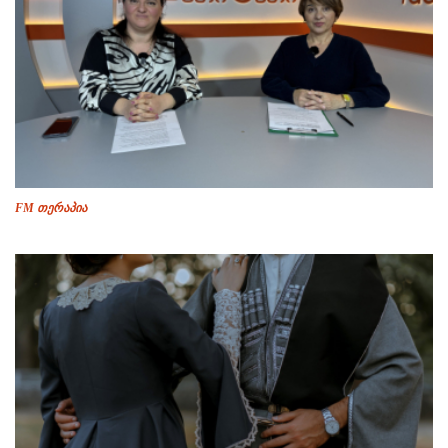
FM თერაპია