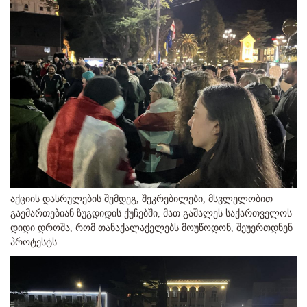
აქციის დასრულების შემდეგ, შეკრებილები, მსვლელობით
გაემართებიან ზუგდიდის ქუჩებში, მათ გაშალეს საქართველოს
დიდი დროშა, რომ თანაქალაქელებს მოუწოდონ, შეუერთდნენ
პროტესტს.