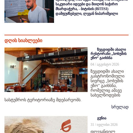
საკუთარი იდეები და მიიღონ საჭირო
მხარდაჭერა, - ბიტისის (BITISI)
დამფუძნებელი, ლევან ნიპარიშვილი
დღის სიახლეები
ზუგდიდში ახალი
რესტორანი „სოხუმის
ეზო“ გაიხსნა
04 / აგვისტო 2026
ზუგდიდში ახალი
გასტრონომიული
სივრცე „სოხუმის
ეზო“ გაიხსნა,
რომელიც ამავე
სახელწოდების
სასტუმროს ტერიტორიაზე მდებარეობს.
სრულად
გუნია
31 / ივლისი 2026
დღევანდელ