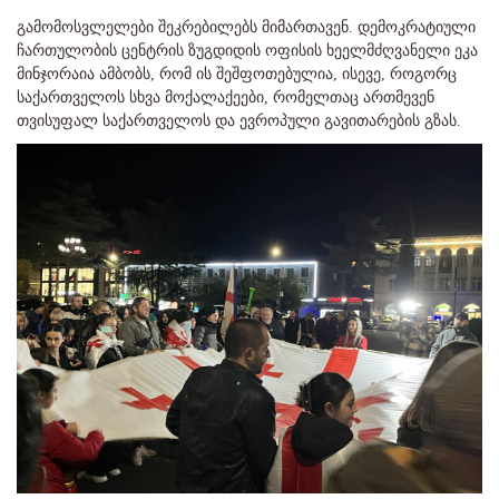
გამომოსვლელები შეკრებილებს მიმართავენ. დემოკრატიული
ჩართულობის ცენტრის ზუგდიდის ოფისის ხეელმძღვანელი ეკა
მინჯორაია ამბობს, რომ ის შეშფოთებულია, ისევე, როგორც
საქართველოს სხვა მოქალაქეები, რომელთაც ართმევენ
თვისუფალ საქართველოს და ევროპული გავითარების გზას.