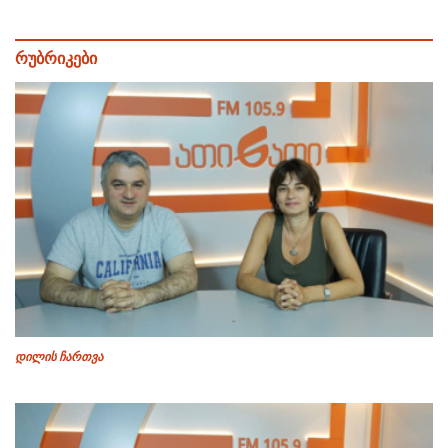
რუბრიკები
დილის ჩართვა