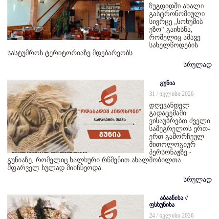
ზუგდიდში ახალი
გასტრონომიული
სივრცე „სოხუმის
ეზო“ გაიხსნა,
რომელიც ამავე
სახელწოდების
სასტუმროს ტერიტორიაზე მდებარეობს.
სრულად
გუნია
31 / ივლისი 2026
დღევანდელ
გადაცემაში
ვისაუბრებთ ძველი
სამეგრელოს ერთ-
ერთ გამორჩეულ
მითოლოგიურ
პერსონაჟზე -
გუნიაზე, რომელიც ხალხური რწმენით ახალშობილთა
მფარველ სულად მიიჩნეოდა.
სრულად
აბაანიხა //
ფსხუნიხა
24 / ივლისი 2026