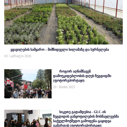
ყვავილების სამყარო – მიმზიდველი სილამაზე და სურნელება
03 / აპრილი 2026
როგორ აღნიშნავენ
დამოუკიდებლობის დღეს ზუგდიდში
(ფოტორეპორტაჟი)
26 / მაისი 2025
სიკეთე გადამდებია - GLC-ის
ზუგდიდის განყოფილების მოსწავლეებმა
საქველმოქმედო გამოფენა-გაყიდვა
გამართეს (ფოტორეპორტაჟი)