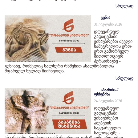
სრულად
გუნია
31 / ივლისი 2026
დღევანდელ
გადაცემაში
ვისაუბრებთ ძველი
სამეგრელოს ერთ-
ერთ გამორჩეულ
მითოლოგიურ
პერსონაჟზე -
გუნიაზე, რომელიც ხალხური რწმენით ახალშობილთა
მფარველ სულად მიიჩნეოდა.
სრულად
აბაანიხა //
ფსხუნიხა
24 / ივლისი 2026
დღევანდელ
გადაცემაში
ვისაუბრებთ
აშუბების
საგვარეულო
სალოცავზე -
აბაანიხაზე, რომელიც თანამედროვე აფხაზეთში ერთ-ერთ