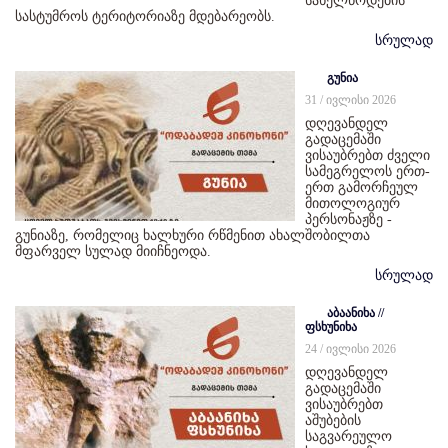
სახელწოდების
სასტუმროს ტერიტორიაზე მდებარეობს.
სრულად
გუნია
31 / ივლისი 2026
დღევანდელ
გადაცემაში
ვისაუბრებთ ძველი
სამეგრელოს ერთ-
ერთ გამორჩეულ
მითოლოგიურ
პერსონაჟზე -
გუნიაზე, რომელიც ხალხური რწმენით ახალშობილთა
მფარველ სულად მიიჩნეოდა.
სრულად
აბაანიხა //
ფსხუნიხა
24 / ივლისი 2026
დღევანდელ
გადაცემაში
ვისაუბრებთ
აშუბების
საგვარეულო