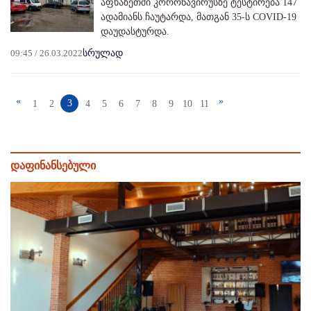
აფხაზეთში კორონავირუსზე ტესტირება 147
ადამიანს ჩაუტარდა, მათგან 35-ს COVID-19
დაუდასტურდა.
09:45 / 26.03.2022
სრულად
«
»
3
1
2
4
5
6
7
8
9
10
11
დაფინანსებული