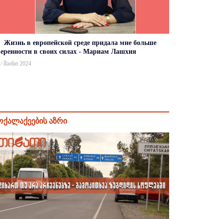
Жизнь в европейской среде придала мне больше
веренности в своих силах - Мариам Лашхия
 / მაისი 2024
ოქალაქეების აზრი