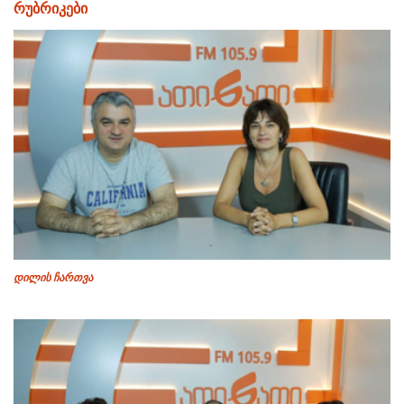
რუბრიკები
დილის ჩართვა