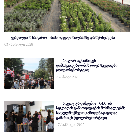
ყვავილების სამყარო – მიმზიდველი სილამაზე და სურნელება
03 / აპრილი 2026
როგორ აღნიშნავენ
დამოუკიდებლობის დღეს ზუგდიდში
(ფოტორეპორტაჟი)
26 / მაისი 2025
სიკეთე გადამდებია - GLC-ის
ზუგდიდის განყოფილების მოსწავლეებმა
საქველმოქმედო გამოფენა-გაყიდვა
გამართეს (ფოტორეპორტაჟი)
17 / აპრილი 2025