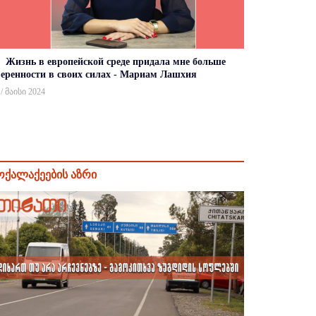
Жизнь в европейской среде придала мне больше
веренности в своих силах - Мариам Лашхия
 / მაისი 2024
ოქალაქეების აზრი