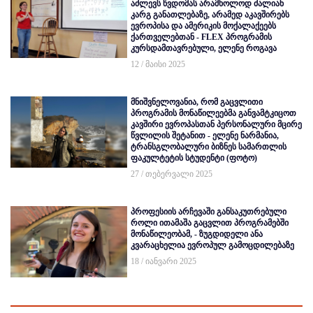
აძლევს წვდომას არამხოლოდ ძალიან
კარგ განათლებაზე, არამედ აკავშირებს
ევროპისა და ამერიკის მოქალაქეებს
ქართველებთან - FLEX პროგრამის
კურსდამთავრებული, ელენე როგავა
12 / მაისი 2025
მნიშვნელოვანია, რომ გაცვლითი
პროგრამის მონაწილეებმა განვამტკიცოთ
კავშირი ევროპასთან პერსონალური მცირე
წვლილის შეტანით - ელენე ნარმანია,
ტრანსგლობალური ბიზნეს სამართლის
ფაკულტეტის სტუდენტი (ფოტო)
27 / თებერვალი 2025
პროფესიის არჩევაში განსაკუთრებული
როლი ითამაშა გაცვლით პროგრამებში
მონაწილეობამ, - ზუგდიდელი ანა
კვარაცხელია ევროპულ გამოცდილებაზე
18 / იანვარი 2025