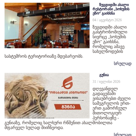
ზუგდიდში ახალი
რესტორანი „სოხუმის
ეზო“ გაიხსნა
04 / აგვისტო 2026
ზუგდიდში ახალი
გასტრონომიული
სივრცე „სოხუმის
ეზო“ გაიხსნა,
რომელიც ამავე
სახელწოდების
სასტუმროს ტერიტორიაზე მდებარეობს.
სრულად
გუნია
31 / ივლისი 2026
დღევანდელ
გადაცემაში
ვისაუბრებთ ძველი
სამეგრელოს ერთ-
ერთ გამორჩეულ
მითოლოგიურ
პერსონაჟზე -
გუნიაზე, რომელიც ხალხური რწმენით ახალშობილთა
მფარველ სულად მიიჩნეოდა.
სრულად