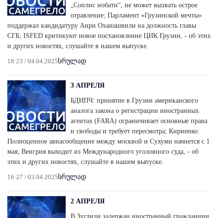
„Соплис нобати“, не может вызвать острое
отравление; Парламент «Грузинской мечты»
поддержал кандидатуру Анри Оханашвили на должность главы
СГБ; ISFED критикуют новое постановление ЦИК Грузии, - об этих
и других новостях, слушайте в нашем выпуске.
18:23 / 04.04.2025
სრულად
3 АПРЕЛЯ
БДИПЧ: принятие в Грузии американского
аналога закона о регистрации иностранных
агентах (FARA) ограничивает основные права
и свободы и требует пересмотра; Кириенко:
Полноценное авиасообщение между москвой и Сухуми начнется с 1
мая; Венгрия выходит из Международного уголовного суда, - об
этих и других новостях, слушайте в нашем выпуске.
16:27 / 03.04.2025
სრულად
2 АПРЕЛЯ
В Зугдиди задержан иностранный гражданини