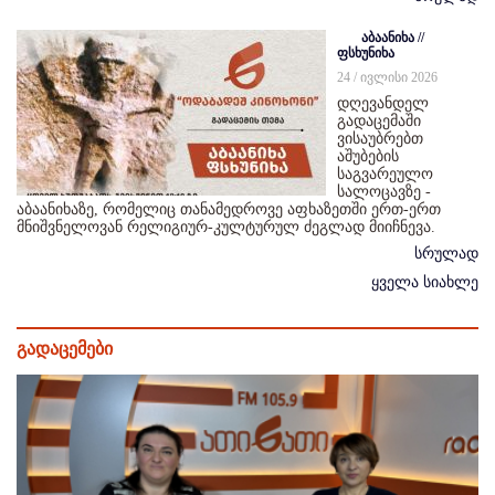
აბაანიხა //
ფსხუნიხა
24 / ივლისი 2026
დღევანდელ
გადაცემაში
ვისაუბრებთ
აშუბების
საგვარეულო
სალოცავზე -
აბაანიხაზე, რომელიც თანამედროვე აფხაზეთში ერთ-ერთ
მნიშვნელოვან რელიგიურ-კულტურულ ძეგლად მიიჩნევა.
სრულად
ყველა სიახლე
გადაცემები