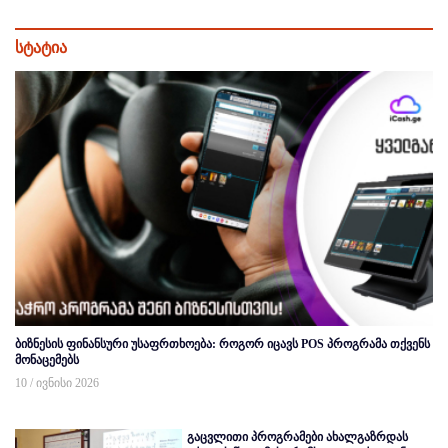
სტატია
ბიზნესის ფინანსური უსაფრთხოება: როგორ იცავს POS პროგრამა თქვენს
მონაცემებს
10 / ივნისი 2026
გაცვლითი პროგრამები ახალგაზრდას