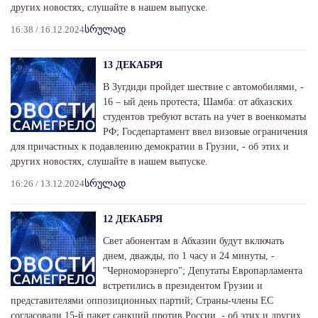
других новостях, слушайте в нашем выпуске.
16:38 / 16.12.2024
სრულად
13 ДЕКАБРЯ
В Зугдиди пройдет шествие с автомобилями, -
16 – ый день протеста; Шамба: от абхазских
студентов требуют встать на учет в военкоматы
РФ; Госдепартамент ввел визовые ограничения
для причастных к подавлению демократии в Грузии, - об этих и
других новостях, слушайте в нашем выпуске.
16:26 / 13.12.2024
სრულად
12 ДЕКАБРЯ
Свет абонентам в Абхазии будут включать
днем, дважды, по 1 часу и 24 минуты, -
"Черноморэнерго"; Депутаты Европарламента
встретились в президентом Грузии и
представителями оппозиционных партий; Страны-члены ЕС
согласовали 15-й пакет санкций против России, - об этих и других