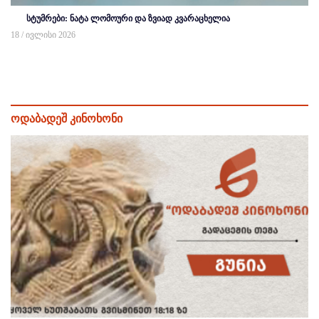
სტუმრები: ნატა ლომოური და ზვიად კვარაცხელია
18 / ივლისი 2026
ოდაბადეშ კინოხონი