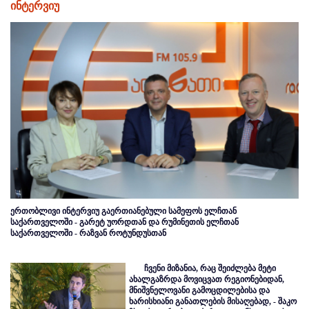
ინტერვიუ
ერთობლივი ინტერვიუ გაერთიანებული სამეფოს ელჩთან
საქართველოში - გარეტ უორდთან და რუმინეთის ელჩთან
საქართველოში - რაზვან როტუნდუსთან
ჩვენი მიზანია, რაც შეიძლება მეტი
ახალგაზრდა მოვიცვათ რეგიონებიდან,
მნიშვნელოვანი გამოცდილებისა და
ხარისხიანი განათლების მისაღებად, - შაკო