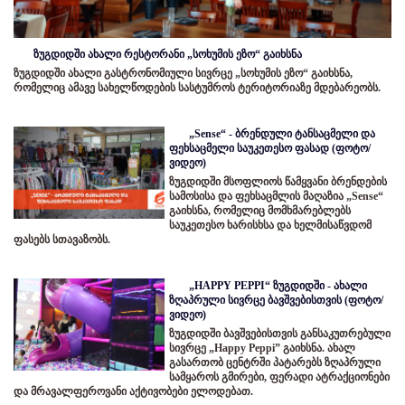
ზუგდიდში ახალი რესტორანი „სოხუმის ეზო“ გაიხსნა
ზუგდიდში ახალი გასტრონომიული სივრცე „სოხუმის ეზო“ გაიხსნა,
რომელიც ამავე სახელწოდების სასტუმროს ტერიტორიაზე მდებარეობს.
„Sense“ - ბრენდული ტანსაცმელი და
ფეხსაცმელი საუკეთესო ფასად (ფოტო/
ვიდეო)
ზუგდიდში მსოფლიოს წამყვანი ბრენდების
სამოსისა და ფეხსაცმლის მაღაზია „Sense“
გაიხსნა, რომელიც მომხმარებლებს
საუკეთესო ხარისხსა და ხელმისაწვდომ
ფასებს სთავაზობს.
„HAPPY PEPPI“ ზუგდიდში - ახალი
ზღაპრული სივრცე ბავშვებისთვის (ფოტო/
ვიდეო)
ზუგდიდში ბავშვებისთვის განსაკუთრებული
სივრცე „Happy Peppi” გაიხსნა. ახალ
გასართობ ცენტრში პატარებს ზღაპრული
სამყაროს გმირები, ფერადი ატრაქციონები
და მრავალფეროვანი აქტივობები ელოდებათ.