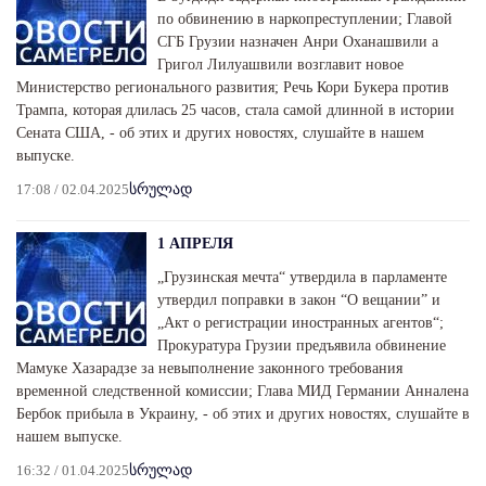
по обвинению в наркопреступлении; Главой
СГБ Грузии назначен Анри Оханашвили а
Григол Лилуашвили возглавит новое
Министерство регионального развития; Речь Кори Букера против
Трампа, которая длилась 25 часов, стала самой длинной в истории
Сената США, - об этих и других новостях, слушайте в нашем
выпуске.
17:08 / 02.04.2025
სრულად
1 АПРЕЛЯ
„Грузинская мечта“ утвердила в парламенте
утвердил поправки в закон “О вещании” и
„Акт о регистрации иностранных агентов“;
Прокуратура Грузии предъявила обвинение
Мамуке Хазарадзе за невыполнение законного требования
временной следственной комиссии; Глава МИД Германии Анналена
Бербок прибыла в Украину, - об этих и других новостях, слушайте в
нашем выпуске.
16:32 / 01.04.2025
სრულად