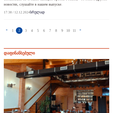
новостях, слушайте в нашем выпуске.
17:38 / 12.12.2024
სრულად
«
»
2
1
3
4
5
6
7
8
9
10
11
დაფინანსებული