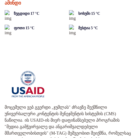
ამინდი
ზუგდიდი
17
°C
სოხუმი
15
°C
ფოთი
15
°C
მესტია
5
°C
მოცემული ვებ გვერდი „ჯუმლას" ძრავზე შექმნილი
უნივერსალური კონტენტის მენეჯმენტის სისტემის (CMS)
ნაწილია. ის USAID-ის მიერ დაფინანსებული პროგრამის
"მედია გამჭვირვალე და ანგარიშვალდებული
მმართველობისთვის" (M-TAG) მეშვეობით შეიქმნა, რომელსაც