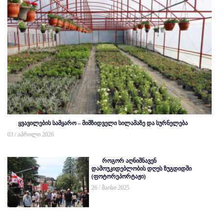
ყვავილების სამყარო – მიმზიდველი სილამაზე და სურნელება
03 / აპრილი 2026
როგორ აღნიშნავენ
დამოუკიდებლობის დღეს ზუგდიდში
(ფოტორეპორტაჟი)
26 / მაისი 2025