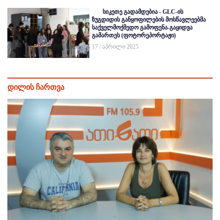
სიკეთე გადამდებია - GLC-ის
ზუგდიდის განყოფილების მოსწავლეებმა
საქველმოქმედო გამოფენა-გაყიდვა
გამართეს (ფოტორეპორტაჟი)
17 / აპრილი 2025
დილის ჩართვა