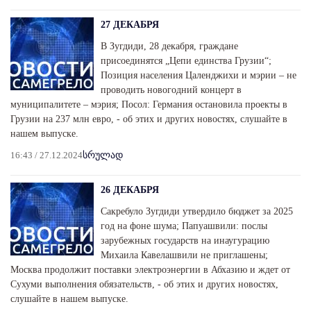
27 ДЕКАБРЯ
В Зугдиди, 28 декабря, граждане
присоединятся „Цепи единства Грузии“;
Позиция населения Цаленджихи и мэрии – не
проводить новогодний концерт в
муниципалитете – мэрия; Посол: Германия остановила проекты в
Грузии на 237 млн евро, - об этих и других новостях, слушайте в
нашем выпуске.
16:43 / 27.12.2024
სრულად
26 ДЕКАБРЯ
Сакребуло Зугдиди утвердило бюджет за 2025
год на фоне шума; Папуашвили: послы
зарубежных государств на инаугурацию
Михаила Кавелашвили не приглашены;
Москва продолжит поставки электроэнергии в Абхазию и ждет от
Сухуми выполнения обязательств, - об этих и других новостях,
слушайте в нашем выпуске.