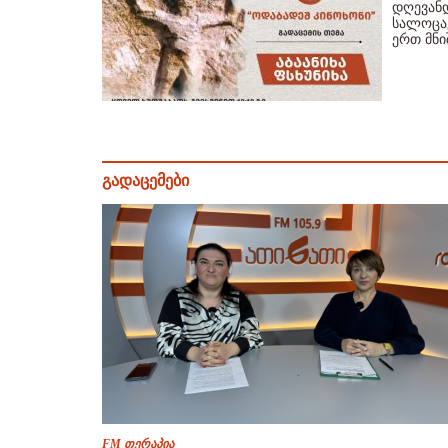
დღევანდ
სალოცავ
ერთ მნ
გადაცემები
FM თერაპია