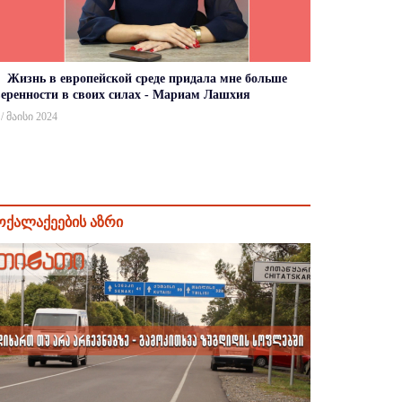
Жизнь в европейской среде придала мне больше
веренности в своих силах - Мариам Лашхия
 / მაისი 2024
ოქალაქეების აზრი