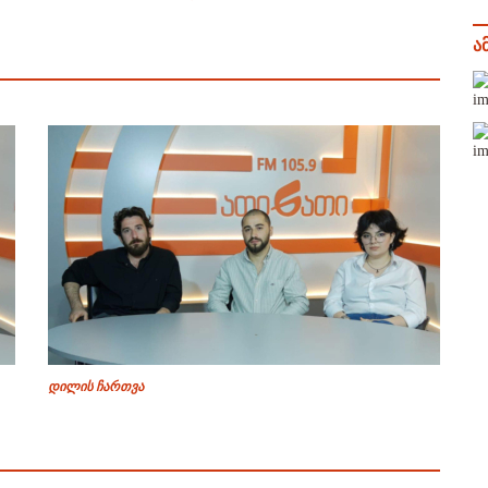
ა
დილის ჩართვა