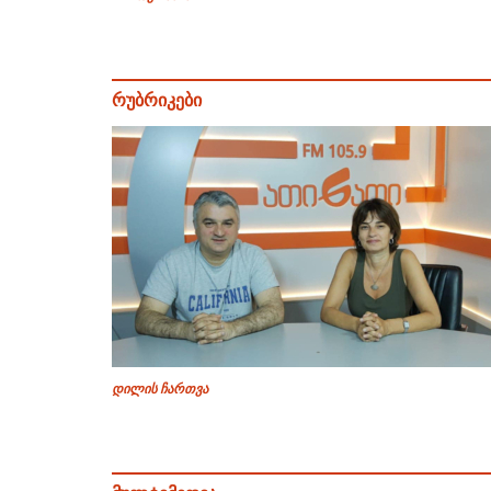
რუბრიკები
დილის ჩართვა