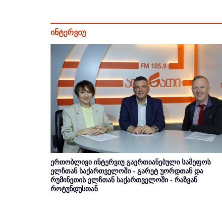
ინტერვიუ
ერთობლივი ინტერვიუ გაერთიანებული სამეფოს
ელჩთან საქართველოში - გარეტ უორდთან და
რუმინეთის ელჩთან საქართველოში - რაზვან
როტუნდუსთან