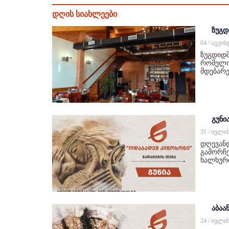
დღის სიახლეები
ზუგდ
04 / აგვი
ზუგდიდშ
რომელიც
მდებარე
გუნი
31 / ივლი
დღევან
გამორჩე
ხალხურ
აბაან
24 / ივლი