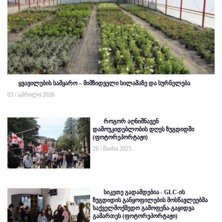
ყვავილების სამყარო – მიმზიდველი სილამაზე და სურნელება
03 / აპრილი 2026
როგორ აღნიშნავენ
დამოუკიდებლობის დღეს ზუგდიდში
(ფოტორეპორტაჟი)
26 / მაისი 2025
სიკეთე გადამდებია - GLC-ის
ზუგდიდის განყოფილების მოსწავლეებმა
საქველმოქმედო გამოფენა-გაყიდვა
გამართეს (ფოტორეპორტაჟი)