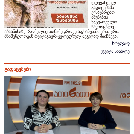
დღევანდელ
გადაცემაში
ვისაუბრებთ
აშუბების
საგვარეულო
სალოცავზე -
აბაანიხაზე, რომელიც თანამედროვე აფხაზეთში ერთ-ერთ
მნიშვნელოვან რელიგიურ-კულტურულ ძეგლად მიიჩნევა.
სრულად
ყველა სიახლე
გადაცემები