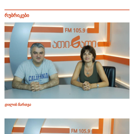
რუბრიკები
დილის ჩართვა