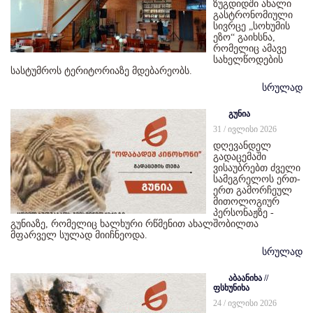
ზუგდიდში ახალი
გასტრონომიული
სივრცე „სოხუმის
ეზო“ გაიხსნა,
რომელიც ამავე
სახელწოდების
სასტუმროს ტერიტორიაზე მდებარეობს.
სრულად
გუნია
31 / ივლისი 2026
დღევანდელ
გადაცემაში
ვისაუბრებთ ძველი
სამეგრელოს ერთ-
ერთ გამორჩეულ
მითოლოგიურ
პერსონაჟზე -
გუნიაზე, რომელიც ხალხური რწმენით ახალშობილთა
მფარველ სულად მიიჩნეოდა.
სრულად
აბაანიხა //
ფსხუნიხა
24 / ივლისი 2026