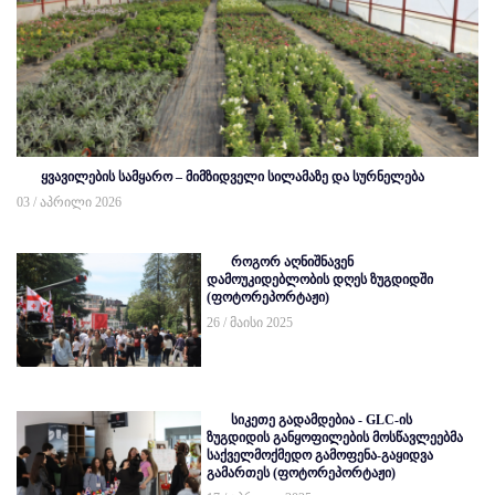
ყვავილების სამყარო – მიმზიდველი სილამაზე და სურნელება
03 / აპრილი 2026
როგორ აღნიშნავენ
დამოუკიდებლობის დღეს ზუგდიდში
(ფოტორეპორტაჟი)
26 / მაისი 2025
სიკეთე გადამდებია - GLC-ის
ზუგდიდის განყოფილების მოსწავლეებმა
საქველმოქმედო გამოფენა-გაყიდვა
გამართეს (ფოტორეპორტაჟი)