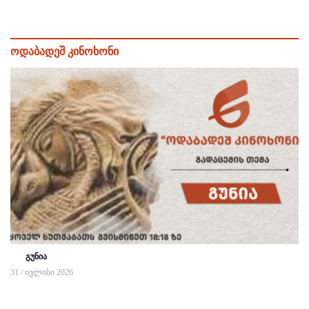
ოდაბადეშ კინოხონი
გუნია
31 / ივლისი 2026