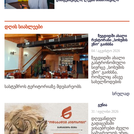
დამფუძნებელი, ლევან ნიპარიშვილი
დღის სიახლეები
ზუგდიდში ახალი
რესტორანი „სოხუმის
ეზო“ გაიხსნა
04 / აგვისტო 2026
ზუგდიდში ახალი
გასტრონომიული
სივრცე „სოხუმის
ეზო“ გაიხსნა,
რომელიც ამავე
სახელწოდების
სასტუმროს ტერიტორიაზე მდებარეობს.
სრულად
გუნია
31 / ივლისი 2026
დღევანდელ
გადაცემაში
ვისაუბრებთ ძველი
სამეგრელოს ერთ-