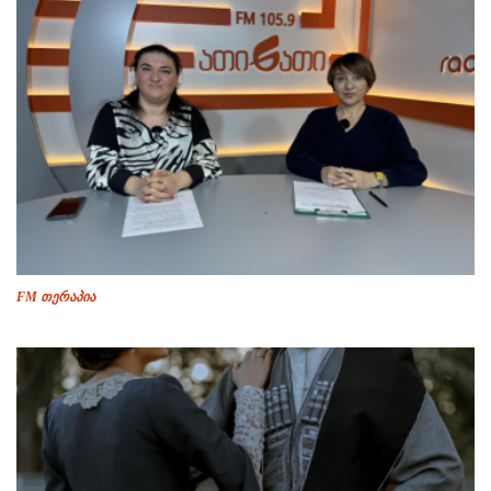
FM თერაპია