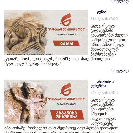
სრულად
გუნია
31 / ივლისი 2026
დღევანდელ
გადაცემაში
ვისაუბრებთ ძველი
სამეგრელოს ერთ-
ერთ გამორჩეულ
მითოლოგიურ
პერსონაჟზე -
გუნიაზე, რომელიც ხალხური რწმენით ახალშობილთა
მფარველ სულად მიიჩნეოდა.
სრულად
აბაანიხა //
ფსხუნიხა
24 / ივლისი 2026
დღევანდელ
გადაცემაში
ვისაუბრებთ
აშუბების
საგვარეულო
სალოცავზე -
აბაანიხაზე, რომელიც თანამედროვე აფხაზეთში ერთ-ერთ
მნიშვნელოვან რელიგიურ-კულტურულ ძეგლად მიიჩნევა.