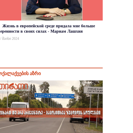
Жизнь в европейской среде придала мне больше
веренности в своих силах - Мариам Лашхия
 / მაისი 2024
ოქალაქეების აზრი