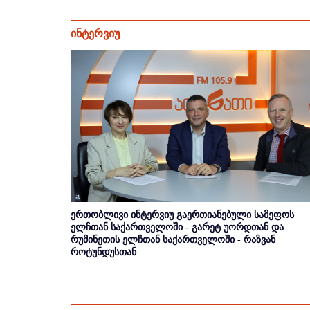
ინტერვიუ
ერთობლივი ინტერვიუ გაერთიანებული სამეფოს
ელჩთან საქართველოში - გარეტ უორდთან და
რუმინეთის ელჩთან საქართველოში - რაზვან
როტუნდუსთან