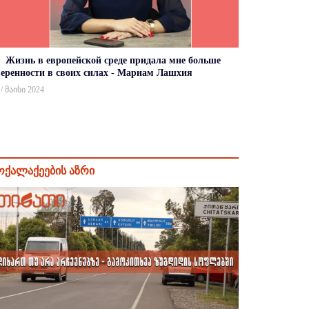
Жизнь в европейской среде придала мне больше
веренности в своих силах - Мариам Лашхия
 / მაისი 2024
ოქალაქეების აზრი