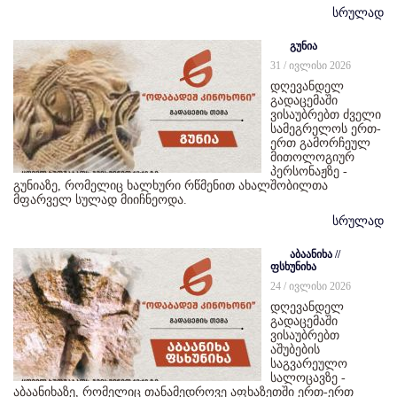
სრულად
გუნია
31 / ივლისი 2026
დღევანდელ
გადაცემაში
ვისაუბრებთ ძველი
სამეგრელოს ერთ-
ერთ გამორჩეულ
მითოლოგიურ
პერსონაჟზე -
გუნიაზე, რომელიც ხალხური რწმენით ახალშობილთა
მფარველ სულად მიიჩნეოდა.
სრულად
აბაანიხა //
ფსხუნიხა
24 / ივლისი 2026
დღევანდელ
გადაცემაში
ვისაუბრებთ
აშუბების
საგვარეულო
სალოცავზე -
აბაანიხაზე, რომელიც თანამედროვე აფხაზეთში ერთ-ერთ