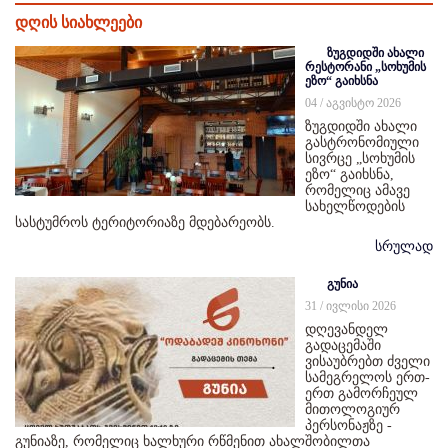
დღის სიახლეები
ზუგდიდში ახალი
რესტორანი „სოხუმის
ეზო“ გაიხსნა
04 / აგვისტო 2026
ზუგდიდში ახალი
გასტრონომიული
სივრცე „სოხუმის
ეზო“ გაიხსნა,
რომელიც ამავე
სახელწოდების
სასტუმროს ტერიტორიაზე მდებარეობს.
სრულად
გუნია
31 / ივლისი 2026
დღევანდელ
გადაცემაში
ვისაუბრებთ ძველი
სამეგრელოს ერთ-
ერთ გამორჩეულ
მითოლოგიურ
პერსონაჟზე -
გუნიაზე, რომელიც ხალხური რწმენით ახალშობილთა