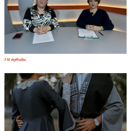
FM თერაპია