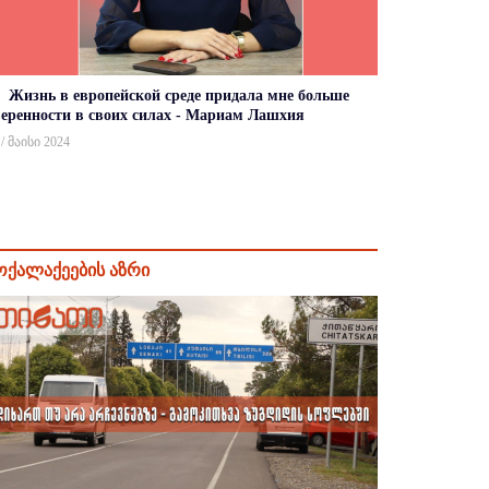
Жизнь в европейской среде придала мне больше
веренности в своих силах - Мариам Лашхия
 / მაისი 2024
ოქალაქეების აზრი