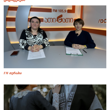
FM თერაპია