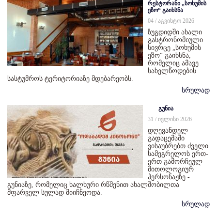
რესტორანი „სოხუმის
ეზო“ გაიხსნა
04 / აგვისტო 2026
ზუგდიდში ახალი
გასტრონომიული
სივრცე „სოხუმის
ეზო“ გაიხსნა,
რომელიც ამავე
სახელწოდების
სასტუმროს ტერიტორიაზე მდებარეობს.
სრულად
გუნია
31 / ივლისი 2026
დღევანდელ
გადაცემაში
ვისაუბრებთ ძველი
სამეგრელოს ერთ-
ერთ გამორჩეულ
მითოლოგიურ
პერსონაჟზე -
გუნიაზე, რომელიც ხალხური რწმენით ახალშობილთა
მფარველ სულად მიიჩნეოდა.
სრულად