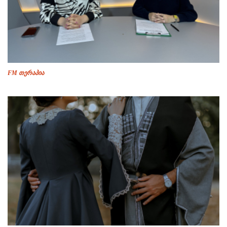
FM თერაპია