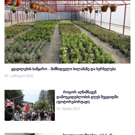
ყვავილების სამყარო – მიმზიდველი სილამაზე და სურნელება
03 / აპრილი 2026
როგორ აღნიშნავენ
დამოუკიდებლობის დღეს ზუგდიდში
(ფოტორეპორტაჟი)
26 / მაისი 2025