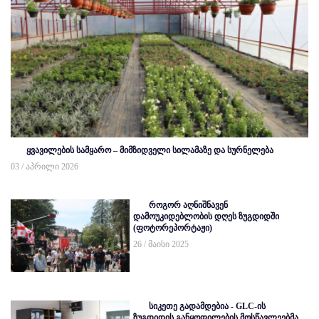
ყვავილების სამყარო – მიმზიდველი სილამაზე და სურნელება
03 / აპრილი 2026
როგორ აღნიშნავენ
დამოუკიდებლობის დღეს ზუგდიდში
(ფოტორეპორტაჟი)
26 / მაისი 2025
სიკეთე გადამდებია - GLC-ის
ზუგდიდის განყოფილების მოსწავლეებმა