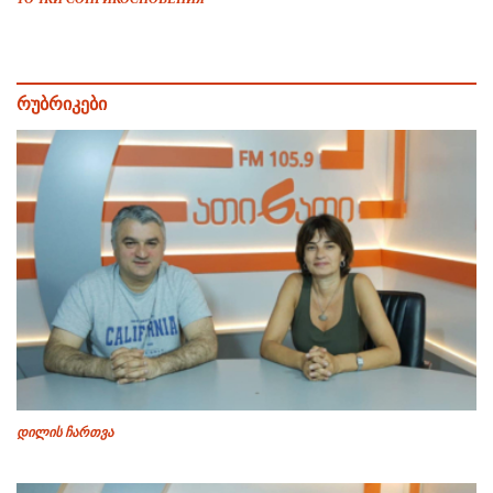
რუბრიკები
დილის ჩართვა