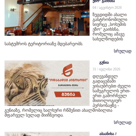
ეზო“ გაიხსნა
04 / აგვისტო 2026
ზუგდიდში ახალი
გასტრონომიული
სივრცე „სოხუმის
ეზო“ გაიხსნა,
რომელიც ამავე
სახელწოდების
სასტუმროს ტერიტორიაზე მდებარეობს.
სრულად
გუნია
31 / ივლისი 2026
დღევანდელ
გადაცემაში
ვისაუბრებთ ძველი
სამეგრელოს ერთ-
ერთ გამორჩეულ
მითოლოგიურ
პერსონაჟზე -
გუნიაზე, რომელიც ხალხური რწმენით ახალშობილთა
მფარველ სულად მიიჩნეოდა.
სრულად
აბაანიხა //