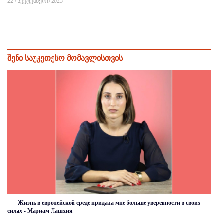
22 / სექტემბერი 2025
შენი საუკეთესო მომავლისთვის
Жизнь в европейской среде придала мне больше уверенности в своих
силах - Мариам Лашхия