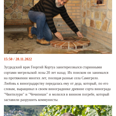
15:50 / 28.11.2022
Зугдидский врач Георгий Кортуа заинтересовался старинными
сортами мегрельской лозы 20 лет назад. Их поиском он занимался
на протяжении многих лет, посещая разные села Самегрело.
Любовь к виноградарству передалась ему от деда, который, по его
словам, выращивал в своем винограднике древние сорта винограда
"Чвитилури" и "Чечипеши" и молился в винном погребе, который
заставили разрушить коммунисты.