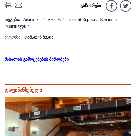
გაზიარება
თეგები:
Авасирхва
/
Амлаху
/
Георгий Кортуа
/
Колоши
/
Чвитилури
/
ავტორი:
თინათინ ბუკია
მასალის გამოყენების პირობები
დაფინანსებული