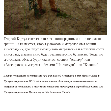
Георгий Кортуа считает, что лоза, виноградник и вино не имеют
границ... Он мечтает, чтобы у абхазов и мегрелов был общий
виноградник, где будут выращивать мегрельские и абхазские сорта
винограда, а затем вино будет разливаться по бутылкам. Тогда, по
его словам, абхазы будут хвалиться своими "Амлаху" или
«Авасирхва», а мегрелы – белыми "Чвитилури" или "Колоши".
Данная публикация подготовлена при финансовой поддержке Европейского Союза и
Программы развития ООН. «Атинати» несет единоличную ответственность за
содержание публикации и может не отражать точку зрения Европейского Союза или
Программы развития Организации Объединенных Наций.