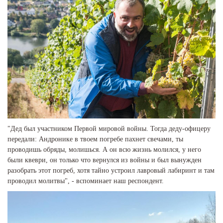
"Дед был участником Первой мировой войны. Тогда деду-офицеру
передали: Андронике в твоем погребе пахнет свечами, ты
проводишь обряды, молишься. А он всю жизнь молился, у него
были квеври, он только что вернулся из войны и был вынужден
разобрать этот погреб, хотя тайно устроил лавровый лабиринт и там
проводил молитвы", - вспоминает наш респондент.