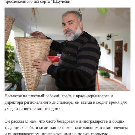
прослеженного им сорта "Шхучеши".
Несмотря на плотный рабочий график врача-дерматолога и
директора регионального диспансера, он всегда находит время для
ухода и развития виноградника.
Он рассказал нам, что часто беседовал о виноградарстве и общих
традициях с абхазскими пациентами, занимающимися виноделием
и виноградарством, приезжающими на подконтрольную