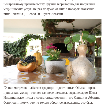
центральному правительству Грузии территорию для получения
медицинских услуг. Не раз получал от них в подарок абхазские
вина "Лыхны", "Чегем" и "Букет Абхазии".
"У нас мегрелов и абхазов традиции идентичные. Обычаи, нрав,
привычки, уклад – это все так переплеталось, ведь недаром Шота
Нишнианидзе писал в своем стихотворении, что Одиши и Абхазию
будил один петух, это не только образное выражение, это была