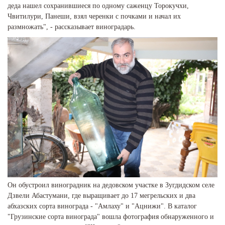
деда нашел сохранившиеся по одному саженцу Торокучхи,
Чвитилури, Панеши, взял черенки с почками и начал их
размножать", - рассказывает виноградарь.
Он обустроил виноградник на дедовском участке в Зугдидском селе
Дзвели Абастумани, где выращивает до 17 мегрельских и два
абхазских сорта винограда - "Амлаху" и "Ацнижи". В каталог
"Грузинские сорта винограда" вошла фотография обнаруженного и