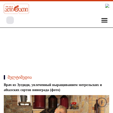
მულტიმედია
Врач из Зугдиди, увлеченный выращиванием мегрельских и
абхазских сортов винограда (фото)