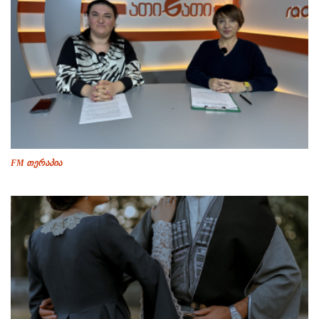
FM თერაპია