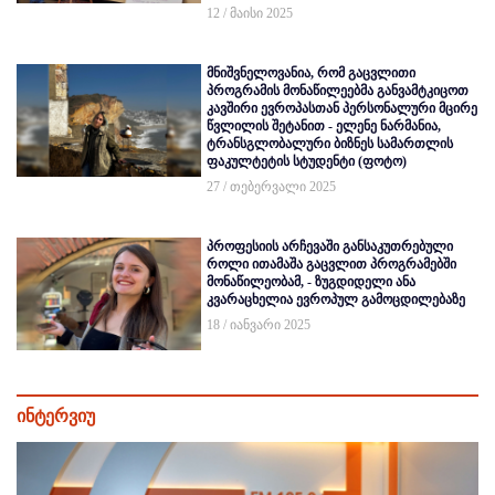
12 / მაისი 2025
მნიშვნელოვანია, რომ გაცვლითი
პროგრამის მონაწილეებმა განვამტკიცოთ
კავშირი ევროპასთან პერსონალური მცირე
წვლილის შეტანით - ელენე ნარმანია,
ტრანსგლობალური ბიზნეს სამართლის
ფაკულტეტის სტუდენტი (ფოტო)
27 / თებერვალი 2025
პროფესიის არჩევაში განსაკუთრებული
როლი ითამაშა გაცვლით პროგრამებში
მონაწილეობამ, - ზუგდიდელი ანა
კვარაცხელია ევროპულ გამოცდილებაზე
18 / იანვარი 2025
ინტერვიუ