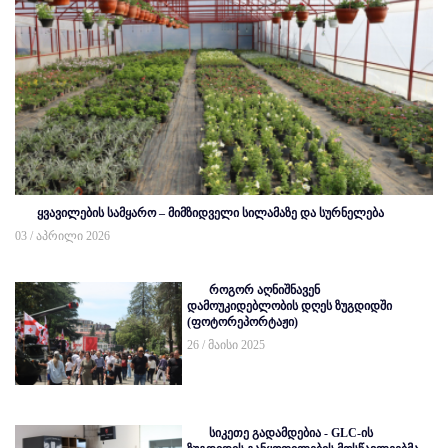
ყვავილების სამყარო – მიმზიდველი სილამაზე და სურნელება
03 / აპრილი 2026
როგორ აღნიშნავენ
დამოუკიდებლობის დღეს ზუგდიდში
(ფოტორეპორტაჟი)
26 / მაისი 2025
სიკეთე გადამდებია - GLC-ის