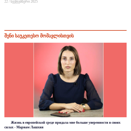
22 / სექტემბერი 2025
შენი საუკეთესო მომავლისთვის
Жизнь в европейской среде придала мне больше уверенности в своих
силах - Мариам Лашхия