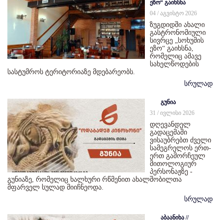
ეზო“ გაიხსნა
04 / აგვისტო 2026
ზუგდიდში ახალი
გასტრონომიული
სივრცე „სოხუმის
ეზო“ გაიხსნა,
რომელიც ამავე
სახელწოდების
სასტუმროს ტერიტორიაზე მდებარეობს.
სრულად
გუნია
31 / ივლისი 2026
დღევანდელ
გადაცემაში
ვისაუბრებთ ძველი
სამეგრელოს ერთ-
ერთ გამორჩეულ
მითოლოგიურ
პერსონაჟზე -
გუნიაზე, რომელიც ხალხური რწმენით ახალშობილთა
მფარველ სულად მიიჩნეოდა.
სრულად
აბაანიხა //