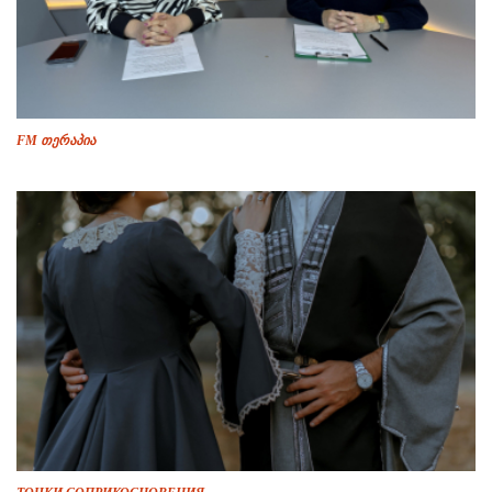
FM თერაპია