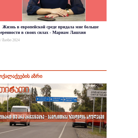
Жизнь в европейской среде придала мне больше
веренности в своих силах - Мариам Лашхия
 / მაისი 2024
ოქალაქეების აზრი