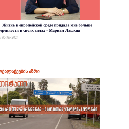
Жизнь в европейской среде придала мне больше
веренности в своих силах - Мариам Лашхия
 / მაისი 2024
ოქალაქეების აზრი