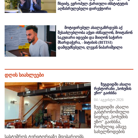
ჩხეიძე, ევროპულ-ქართული ინსტიტუტის
აღმასრულებელი დირექტორი
მოტივირებულ ახალგაზრდებს აქ
შესაძლებლობა აქვთ ისწავლონ, მოიტანონ
საკუთარი იდეები და მიიღონ საჭირო
მხარდაჭერა, - ბიტისის (BITISI)
დამფუძნებელი, ლევან ნიპარიშვილი
დღის სიახლეები
ზუგდიდში ახალი
რესტორანი „სოხუმის
ეზო“ გაიხსნა
04 / აგვისტო 2026
ზუგდიდში ახალი
გასტრონომიული
სივრცე „სოხუმის
ეზო“ გაიხსნა,
რომელიც ამავე
სახელწოდების
სასტუმროს ტერიტორიაზე მდებარეობს.