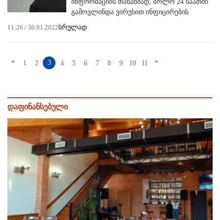
ინფორმაციის თანახმად, ბოლო 24 საათში
გამოვლინდა ვირუსით ინფიცირების
11:26 / 30.01.2022
სრულად
«
»
3
1
2
4
5
6
7
8
9
10
11
დაფინანსებული