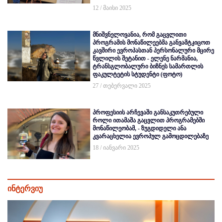
12 / მაისი 2025
მნიშვნელოვანია, რომ გაცვლითი
პროგრამის მონაწილეებმა განვამტკიცოთ
კავშირი ევროპასთან პერსონალური მცირე
წვლილის შეტანით - ელენე ნარმანია,
ტრანსგლობალური ბიზნეს სამართლის
ფაკულტეტის სტუდენტი (ფოტო)
27 / თებერვალი 2025
პროფესიის არჩევაში განსაკუთრებული
როლი ითამაშა გაცვლით პროგრამებში
მონაწილეობამ, - ზუგდიდელი ანა
კვარაცხელია ევროპულ გამოცდილებაზე
18 / იანვარი 2025
ინტერვიუ