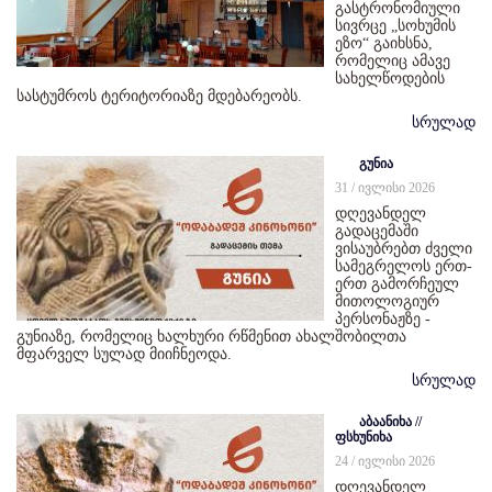
გასტრონომიული
სივრცე „სოხუმის
ეზო“ გაიხსნა,
რომელიც ამავე
სახელწოდების
სასტუმროს ტერიტორიაზე მდებარეობს.
სრულად
გუნია
31 / ივლისი 2026
დღევანდელ
გადაცემაში
ვისაუბრებთ ძველი
სამეგრელოს ერთ-
ერთ გამორჩეულ
მითოლოგიურ
პერსონაჟზე -
გუნიაზე, რომელიც ხალხური რწმენით ახალშობილთა
მფარველ სულად მიიჩნეოდა.
სრულად
აბაანიხა //
ფსხუნიხა
24 / ივლისი 2026
დღევანდელ