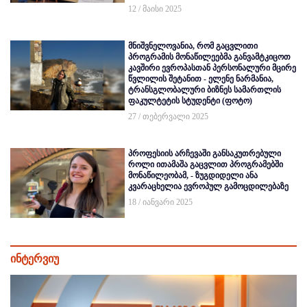
12 / მაისი 2025
მნიშვნელოვანია, რომ გაცვლითი
პროგრამის მონაწილეებმა განვამტკიცოთ
კავშირი ევროპასთან პერსონალური მცირე
წვლილის შეტანით - ელენე ნარმანია,
ტრანსგლობალური ბიზნეს სამართლის
ფაკულტეტის სტუდენტი (ფოტო)
27 / თებერვალი 2025
პროფესიის არჩევაში განსაკუთრებული
როლი ითამაშა გაცვლით პროგრამებში
მონაწილეობამ, - ზუგდიდელი ანა
კვარაცხელია ევროპულ გამოცდილებაზე
18 / იანვარი 2025
ინტერვიუ