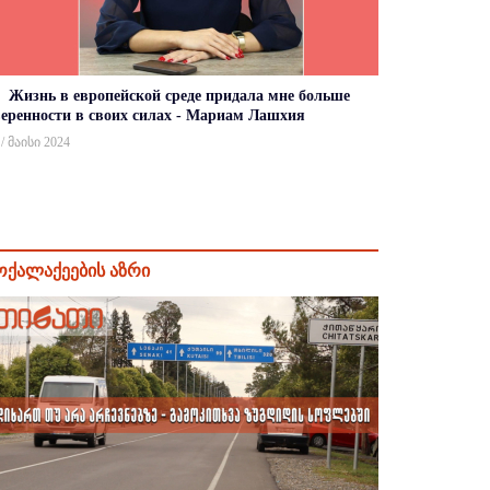
Жизнь в европейской среде придала мне больше
веренности в своих силах - Мариам Лашхия
 / მაისი 2024
ოქალაქეების აზრი