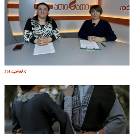
FM თერაპია