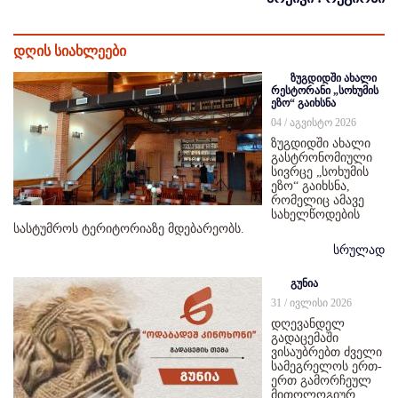
დღის სიახლეები
ზუგდიდში ახალი
რესტორანი „სოხუმის
ეზო“ გაიხსნა
04 / აგვისტო 2026
ზუგდიდში ახალი
გასტრონომიული
სივრცე „სოხუმის
ეზო“ გაიხსნა,
რომელიც ამავე
სახელწოდების
სასტუმროს ტერიტორიაზე მდებარეობს.
სრულად
გუნია
31 / ივლისი 2026
დღევანდელ
გადაცემაში
ვისაუბრებთ ძველი
სამეგრელოს ერთ-
ერთ გამორჩეულ
მითოლოგიურ