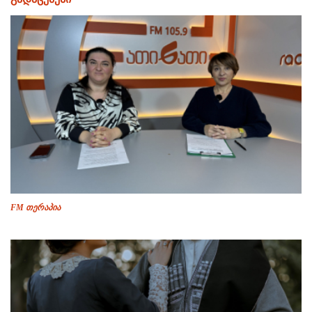
FM თერაპია