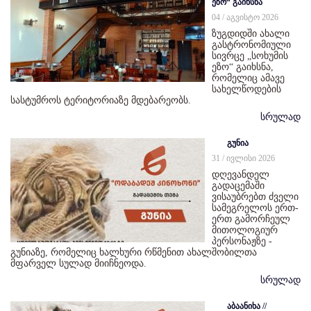
ეზო“ გაიხსნა
04 / აგვისტო 2026
ზუგდიდში ახალი
გასტრონომიული
სივრცე „სოხუმის
ეზო“ გაიხსნა,
რომელიც ამავე
სახელწოდების
სასტუმროს ტერიტორიაზე მდებარეობს.
სრულად
გუნია
31 / ივლისი 2026
დღევანდელ
გადაცემაში
ვისაუბრებთ ძველი
სამეგრელოს ერთ-
ერთ გამორჩეულ
მითოლოგიურ
პერსონაჟზე -
გუნიაზე, რომელიც ხალხური რწმენით ახალშობილთა
მფარველ სულად მიიჩნეოდა.
სრულად
აბაანიხა //