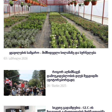
ყვავილების სამყარო – მიმზიდველი სილამაზე და სურნელება
03 / აპრილი 2026
როგორ აღნიშნავენ
დამოუკიდებლობის დღეს ზუგდიდში
(ფოტორეპორტაჟი)
26 / მაისი 2025
სიკეთე გადამდებია - GLC-ის
ზუგდიდის განყოფილების მოსწავლეებმა