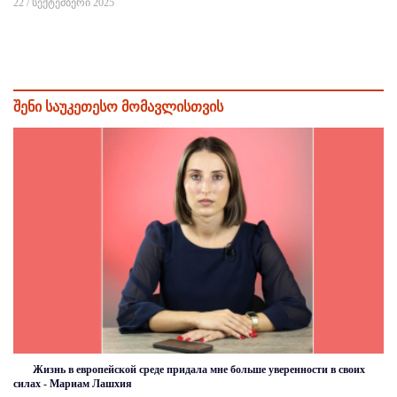
22 / სექტემბერი 2025
შენი საუკეთესო მომავლისთვის
Жизнь в европейской среде придала мне больше уверенности в своих
силах - Мариам Лашхия