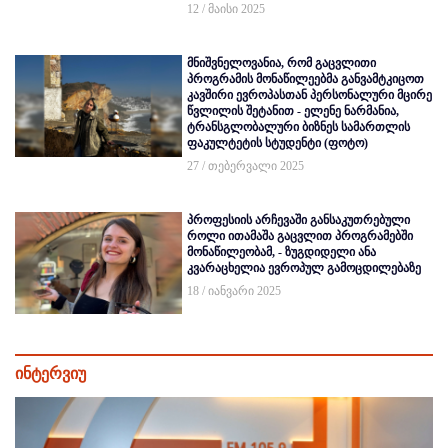
12 / მაისი 2025
მნიშვნელოვანია, რომ გაცვლითი
პროგრამის მონაწილეებმა განვამტკიცოთ
კავშირი ევროპასთან პერსონალური მცირე
წვლილის შეტანით - ელენე ნარმანია,
ტრანსგლობალური ბიზნეს სამართლის
ფაკულტეტის სტუდენტი (ფოტო)
27 / თებერვალი 2025
პროფესიის არჩევაში განსაკუთრებული
როლი ითამაშა გაცვლით პროგრამებში
მონაწილეობამ, - ზუგდიდელი ანა
კვარაცხელია ევროპულ გამოცდილებაზე
18 / იანვარი 2025
ინტერვიუ