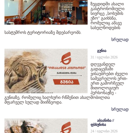
ზუგდიდში ახალი
გასტრონომიული
სივრცე „სოხუმის
ეზო“ გაიხსნა,
რომელიც ამავე
სახელწოდების
სასტუმროს ტერიტორიაზე მდებარეობს.
სრულად
გუნია
31 / ივლისი 2026
დღევანდელ
გადაცემაში
ვისაუბრებთ ძველი
სამეგრელოს ერთ-
ერთ გამორჩეულ
მითოლოგიურ
პერსონაჟზე -
გუნიაზე, რომელიც ხალხური რწმენით ახალშობილთა
მფარველ სულად მიიჩნეოდა.
სრულად
აბაანიხა //
ფსხუნიხა
24 / ივლისი 2026