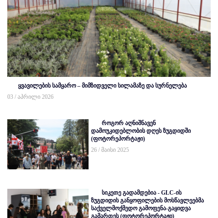
ყვავილების სამყარო – მიმზიდველი სილამაზე და სურნელება
03 / აპრილი 2026
როგორ აღნიშნავენ
დამოუკიდებლობის დღეს ზუგდიდში
(ფოტორეპორტაჟი)
26 / მაისი 2025
სიკეთე გადამდებია - GLC-ის
ზუგდიდის განყოფილების მოსწავლეებმა
საქველმოქმედო გამოფენა-გაყიდვა
გამართეს (ფოტორეპორტაჟი)