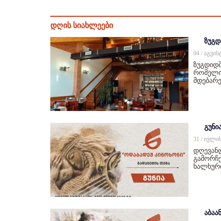
დღის სიახლეები
ზუგდ
04 / აგვი
ზუგდიდშ
რომელიც
მდებარე
გუნი
31 / ივლი
დღევან
გამორჩე
ხალხურ
აბაან