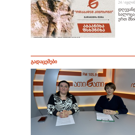
24 / ივლი
დღევანდ
სალოცავ
ერთ მნ
გადაცემები