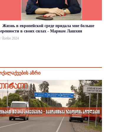
Жизнь в европейской среде придала мне больше
веренности в своих силах - Мариам Лашхия
 / მაისი 2024
ოქალაქეების აზრი