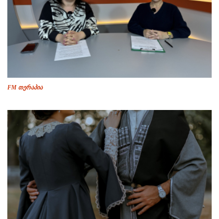
FM თერაპია