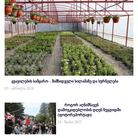
ყვავილების სამყარო – მიმზიდველი სილამაზე და სურნელება
03 / აპრილი 2026
როგორ აღნიშნავენ
დამოუკიდებლობის დღეს ზუგდიდში
(ფოტორეპორტაჟი)
26 / მაისი 2025