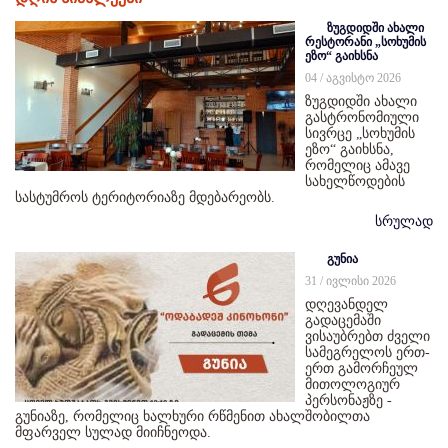
ზუგდიდში ახალი
რესტორანი „სოხუმის
ეზო“ გაიხსნა
04 / აგვისტო 2026
ზუგდიდში ახალი
გასტრონომიული
სივრცე „სოხუმის
ეზო“ გაიხსნა,
რომელიც ამავე
სახელწოდების
სასტუმროს ტერიტორიაზე მდებარეობს.
სრულად
გუნია
31 / ივლისი 2026
დღევანდელ
გადაცემაში
ვისაუბრებთ ძველი
სამეგრელოს ერთ-
ერთ გამორჩეულ
მითოლოგიურ
პერსონაჟზე -
გუნიაზე, რომელიც ხალხური რწმენით ახალშობილთა
მფარველ სულად მიიჩნეოდა.