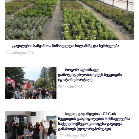
ყვავილების სამყარო – მიმზიდველი სილამაზე და სურნელება
03 / აპრილი 2026
როგორ აღნიშნავენ
დამოუკიდებლობის დღეს ზუგდიდში
(ფოტორეპორტაჟი)
26 / მაისი 2025
სიკეთე გადამდებია - GLC-ის
ზუგდიდის განყოფილების მოსწავლეებმა
საქველმოქმედო გამოფენა-გაყიდვა
გამართეს (ფოტორეპორტაჟი)
17 / აპრილი 2025