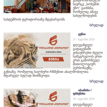
გასტრონომიული
სივრცე „სოხუმის
ეზო“ გაიხსნა,
რომელიც ამავე
სახელწოდების
სასტუმროს ტერიტორიაზე მდებარეობს.
სრულად
გუნია
31 / ივლისი 2026
დღევანდელ
გადაცემაში
ვისაუბრებთ ძველი
სამეგრელოს ერთ-
ერთ გამორჩეულ
მითოლოგიურ
პერსონაჟზე -
გუნიაზე, რომელიც ხალხური რწმენით ახალშობილთა
მფარველ სულად მიიჩნეოდა.
სრულად
აბაანიხა //
ფსხუნიხა
24 / ივლისი 2026
დღევანდელ